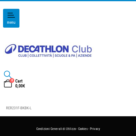
menu
0
Cart
0,00
€
RER231F-BKBK-L
Condizioni Generali di Utilizzo
-
Cookies
-
Privacy