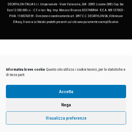
DECATHLON ITALIA S.r.l. Unipersonale - Viale Valassina, 268 - 20851 Lissone (MB) Cap. Soc.
Euro 12.500.000 i.v. - C.F. e Iscr. Reg. Imp. Monza e Brianza 02137480964 - R.E.A. MB-1370021 -
P.IVA. 11005760159 - Direzione e coordinamento art. 2497 C.C. DECATHLON SA, Villeneuve
D'Ascq, Francia Le foto dei prodotti presenti sul sito sono puramente esemplificative.
Informativa breve cookie
Questo sito utilizza i cookie tecnici, per le statistiche e
di terze parti.
Accetta
Nega
Visualizza preferenze