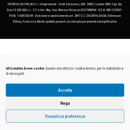
DECATHLON ITALIA S.r.l. Unipersonale - Viale Valassina, 268 - 20851 Lissone (MB) Cap. Soc.
Euro 12.500.000 i.v. - C.F. e Iscr. Reg. Imp. Monza e Brianza 02137480964 - R.E.A. MB-1370021 -
P.IVA. 11005760159 - Direzione e coordinamento art. 2497 C.C. DECATHLON SA, Villeneuve
D'Ascq, Francia Le foto dei prodotti presenti sul sito sono puramente esemplificative.
Informativa breve cookie
Questo sito utilizza i cookie tecnici, per le statistiche e
di terze parti.
Accetta
Nega
Visualizza preferenze