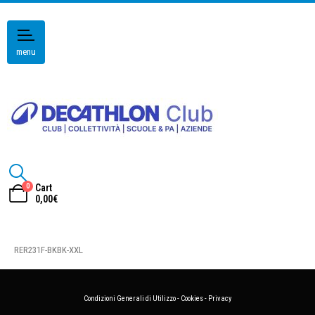
menu
0
Cart
0,00
€
RER231F-BKBK-XXL
Condizioni Generali di Utilizzo
-
Cookies
-
Privacy