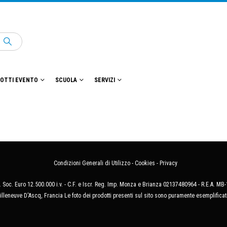
OTTI EVENTO
SCUOLA
SERVIZI
Condizioni Generali di Utilizzo
-
Cookies
-
Privacy
 Soc. Euro 12.500.000 i.v. - C.F. e Iscr. Reg. Imp. Monza e Brianza 02137480964 - R.E.A. 
illeneuve D'Ascq, Francia Le foto dei prodotti presenti sul sito sono puramente esemplificat