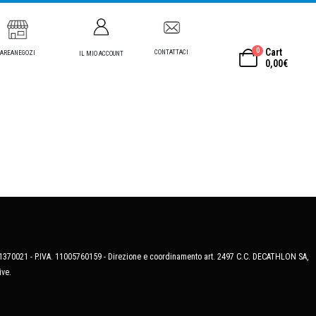
0
Cart
CONTATTACI
AREANEGOZI
IL MIO ACCOUNT
0,00
€
MB-1370021 - P.IVA. 11005760159 - Direzione e coordinamento art. 2497 C.C. DECATHLON SA,
ive.