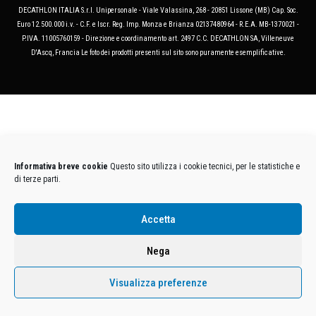
DECATHLON ITALIA S.r.l. Unipersonale - Viale Valassina, 268 - 20851 Lissone (MB) Cap. Soc.
Euro 12.500.000 i.v. - C.F. e Iscr. Reg. Imp. Monza e Brianza 02137480964 - R.E.A. MB-1370021 -
P.IVA. 11005760159 - Direzione e coordinamento art. 2497 C.C. DECATHLON SA, Villeneuve
D'Ascq, Francia Le foto dei prodotti presenti sul sito sono puramente esemplificative.
Informativa breve cookie
Questo sito utilizza i cookie tecnici, per le statistiche e
di terze parti.
Accetta
Nega
Visualizza preferenze