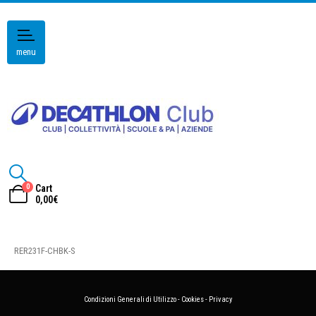
menu
0
Cart
0,00
€
RER231F-CHBK-S
Condizioni Generali di Utilizzo
-
Cookies
-
Privacy