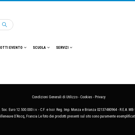
OTTI EVENTO
SCUOLA
SERVIZI
Condizioni Generali di Utilizzo
-
Cookies
-
Privacy
 Soc. Euro 12.500.000 i.v. - C.F. e Iscr. Reg. Imp. Monza e Brianza 02137480964 - R.E.A. 
illeneuve D'Ascq, Francia Le foto dei prodotti presenti sul sito sono puramente esemplificat