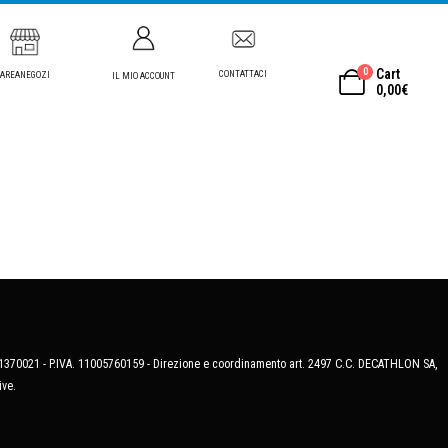
0
Cart
CONTATTACI
AREANEGOZI
IL MIO ACCOUNT
0,00
€
MB-1370021 - P.IVA. 11005760159 - Direzione e coordinamento art. 2497 C.C. DECATHLON SA,
ive.