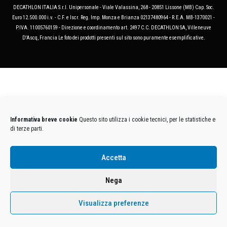
DECATHLON ITALIA S.r.l. Unipersonale - Viale Valassina, 268 - 20851 Lissone (MB) Cap. Soc.
Euro 12.500.000 i.v. - C.F. e Iscr. Reg. Imp. Monza e Brianza 02137480964 - R.E.A. MB-1370021 -
P.IVA. 11005760159 - Direzione e coordinamento art. 2497 C.C. DECATHLON SA, Villeneuve
D'Ascq, Francia Le foto dei prodotti presenti sul sito sono puramente esemplificative.
Informativa breve cookie
Questo sito utilizza i cookie tecnici, per le statistiche e
di terze parti.
Accetta
Nega
Visualizza preferenze