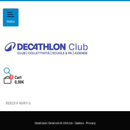
menu
0
Cart
0,00
€
RER231F-NVRY-S
Condizioni Generali di Utilizzo
-
Cookies
-
Privacy