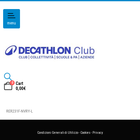
menu
0
Cart
0,00
€
RER231F-NVRY-L
Condizioni Generali di Utilizzo
-
Cookies
-
Privacy