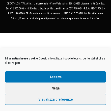
DECATHLON ITALIA S.r.l. Unipersonale - Viale Valassina, 268 - 20851 Lissone (MB) Cap. Soc.
Euro 12.500.000 i.v. - C.F. e Iscr. Reg. Imp. Monza e Brianza 02137480964 - R.E.A. MB-1370021 -
P.IVA. 11005760159 - Direzione e coordinamento art. 2497 C.C. DECATHLON SA, Villeneuve
D'Ascq, Francia Le foto dei prodotti presenti sul sito sono puramente esemplificative.
Informativa breve cookie
Questo sito utilizza i cookie tecnici, per le statistiche e
di terze parti.
Accetta
Nega
Visualizza preferenze