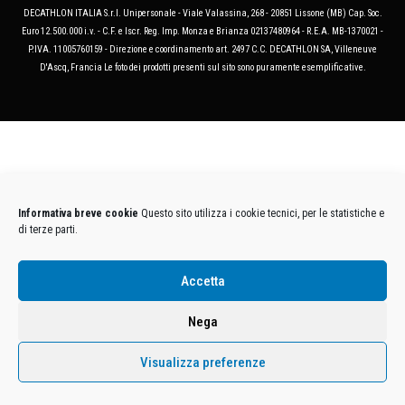
DECATHLON ITALIA S.r.l. Unipersonale - Viale Valassina, 268 - 20851 Lissone (MB) Cap. Soc.
Euro 12.500.000 i.v. - C.F. e Iscr. Reg. Imp. Monza e Brianza 02137480964 - R.E.A. MB-1370021 -
P.IVA. 11005760159 - Direzione e coordinamento art. 2497 C.C. DECATHLON SA, Villeneuve
D'Ascq, Francia Le foto dei prodotti presenti sul sito sono puramente esemplificative.
Informativa breve cookie
Questo sito utilizza i cookie tecnici, per le statistiche e
di terze parti.
Accetta
Nega
Visualizza preferenze