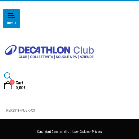
menu
0
Cart
0,00
€
RER231F-PUBK-XS
Condizioni Generali di Utilizzo
-
Cookies
-
Privacy