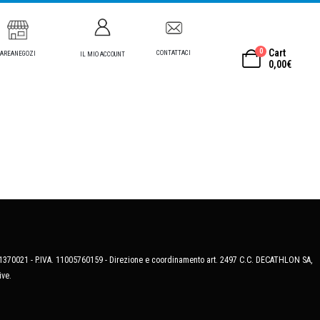
0
Cart
CONTATTACI
AREANEGOZI
IL MIO ACCOUNT
0,00
€
MB-1370021 - P.IVA. 11005760159 - Direzione e coordinamento art. 2497 C.C. DECATHLON SA,
ive.