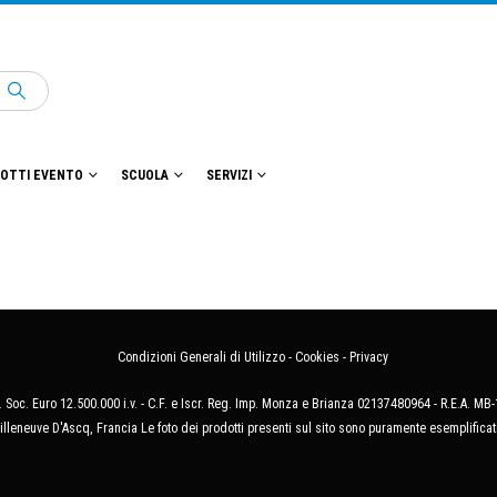
OTTI EVENTO
SCUOLA
SERVIZI
Condizioni Generali di Utilizzo
-
Cookies
-
Privacy
 Soc. Euro 12.500.000 i.v. - C.F. e Iscr. Reg. Imp. Monza e Brianza 02137480964 - R.E.A. 
illeneuve D'Ascq, Francia Le foto dei prodotti presenti sul sito sono puramente esemplificat