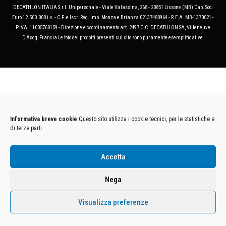
DECATHLON ITALIA S.r.l. Unipersonale - Viale Valassina, 268 - 20851 Lissone (MB) Cap. Soc.
Euro 12.500.000 i.v. - C.F. e Iscr. Reg. Imp. Monza e Brianza 02137480964 - R.E.A. MB-1370021 -
P.IVA. 11005760159 - Direzione e coordinamento art. 2497 C.C. DECATHLON SA, Villeneuve
D'Ascq, Francia Le foto dei prodotti presenti sul sito sono puramente esemplificative.
Informativa breve cookie
Questo sito utilizza i cookie tecnici, per le statistiche e
di terze parti.
Accetta
Nega
Visualizza preferenze