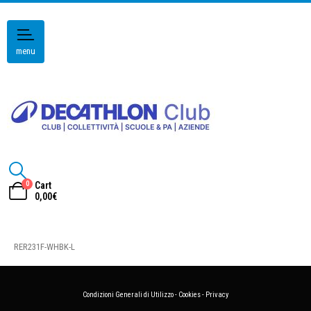
menu
0
Cart
0,00
€
RER231F-WHBK-L
Condizioni Generali di Utilizzo
-
Cookies
-
Privacy