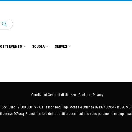
OTTI EVENTO
SCUOLA
SERVIZI
Condizioni Generali di Utilizzo
-
Cookies
-
Privacy
 Soc. Euro 12.500.000 i.v. - C.F. e Iscr. Reg. Imp. Monza e Brianza 02137480964 - R.E.A. 
illeneuve D'Ascq, Francia Le foto dei prodotti presenti sul sito sono puramente esemplificat