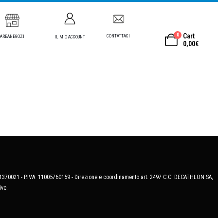
0
Cart
CONTATTACI
AREANEGOZI
IL MIO ACCOUNT
0,00
€
MB-1370021 - P.IVA. 11005760159 - Direzione e coordinamento art. 2497 C.C. DECATHLON SA,
ive.