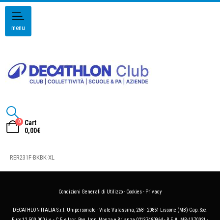
menu
0
Cart
0,00
€
RER231F-BKBK-XL
Condizioni Generali di Utilizzo
-
Cookies
-
Privacy
DECATHLON ITALIA S.r.l. Unipersonale - Viale Valassina, 268 - 20851 Lissone (MB) Cap. Soc.
Euro 12.500.000 i.v. - C.F. e Iscr. Reg. Imp. Monza e Brianza 02137480964 - R.E.A. MB-1370021 -