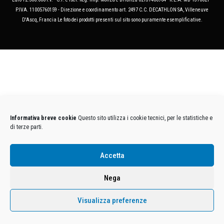
P.IVA. 11005760159 - Direzione e coordinamento art. 2497 C.C. DECATHLON SA, Villeneuve
D'Ascq, Francia Le foto dei prodotti presenti sul sito sono puramente esemplificative.
Informativa breve cookie
Questo sito utilizza i cookie tecnici, per le statistiche e
di terze parti.
Accetta
Nega
Visualizza preferenze