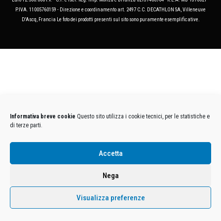
P.IVA. 11005760159 - Direzione e coordinamento art. 2497 C.C. DECATHLON SA, Villeneuve
D'Ascq, Francia Le foto dei prodotti presenti sul sito sono puramente esemplificative.
Informativa breve cookie
Questo sito utilizza i cookie tecnici, per le statistiche e
di terze parti.
Accetta
Nega
Visualizza preferenze