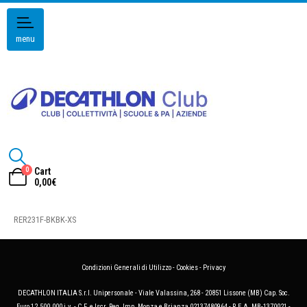
menu
0
Cart
0,00
€
RER231F-BKBK-XS
Condizioni Generali di Utilizzo
-
Cookies
-
Privacy
DECATHLON ITALIA S.r.l. Unipersonale - Viale Valassina, 268 - 20851 Lissone (MB) Cap. Soc.
Euro 12.500.000 i.v. - C.F. e Iscr. Reg. Imp. Monza e Brianza 02137480964 - R.E.A. MB-1370021 -