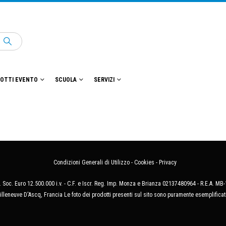
OTTI EVENTO
SCUOLA
SERVIZI
Condizioni Generali di Utilizzo
-
Cookies
-
Privacy
 Soc. Euro 12.500.000 i.v. - C.F. e Iscr. Reg. Imp. Monza e Brianza 02137480964 - R.E.A. 
illeneuve D'Ascq, Francia Le foto dei prodotti presenti sul sito sono puramente esemplificat