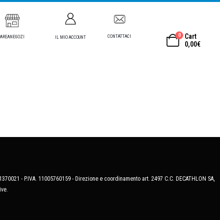
0
Cart
CONTATTACI
AREANEGOZI
IL MIO ACCOUNT
0,00
€
MB-1370021 - P.IVA. 11005760159 - Direzione e coordinamento art. 2497 C.C. DECATHLON SA,
ive.