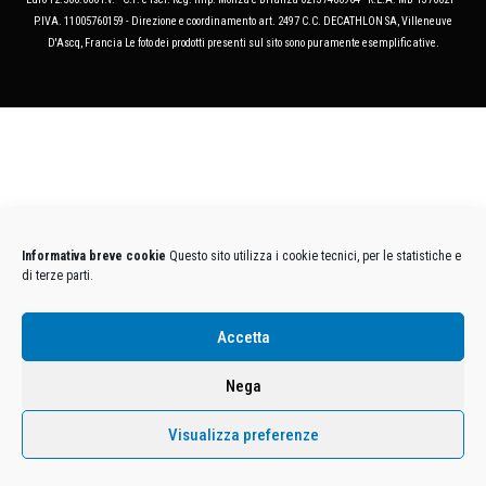
P.IVA. 11005760159 - Direzione e coordinamento art. 2497 C.C. DECATHLON SA, Villeneuve
D'Ascq, Francia Le foto dei prodotti presenti sul sito sono puramente esemplificative.
Informativa breve cookie
Questo sito utilizza i cookie tecnici, per le statistiche e
di terze parti.
Accetta
Nega
Visualizza preferenze