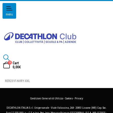
menu
0
Cart
0,00
€
RER231F-NVRY-XXL
Condizioni Generali di Utilizzo
-
Cookies
-
Privacy
DECATHLON ITALIA S.r.l. Unipersonale - Viale Valassina, 268 - 20851 Lissone (MB) Cap. Soc.
Euro 12.500.000 i.v. - C.F. e Iscr. Reg. Imp. Monza e Brianza 02137480964 - R.E.A. MB-1370021 -