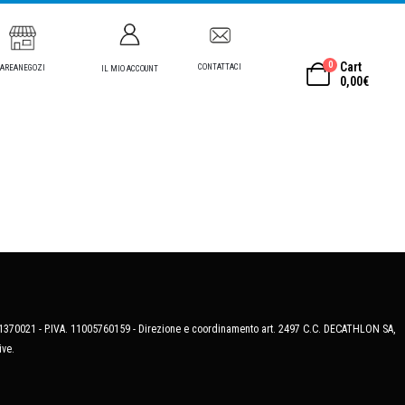
0
Cart
CONTATTACI
AREANEGOZI
IL MIO ACCOUNT
0,00
€
MB-1370021 - P.IVA. 11005760159 - Direzione e coordinamento art. 2497 C.C. DECATHLON SA,
ive.