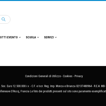
OTTI EVENTO
SCUOLA
SERVIZI
Condizioni Generali di Utilizzo
-
Cookies
-
Privacy
 Soc. Euro 12.500.000 i.v. - C.F. e Iscr. Reg. Imp. Monza e Brianza 02137480964 - R.E.A. 
illeneuve D'Ascq, Francia Le foto dei prodotti presenti sul sito sono puramente esemplificat