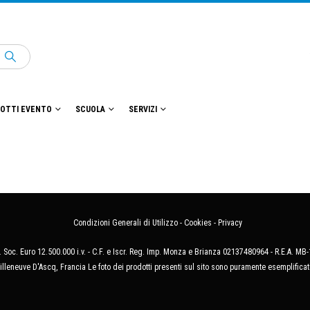
OTTI EVENTO
SCUOLA
SERVIZI
Condizioni Generali di Utilizzo
-
Cookies
-
Privacy
 Soc. Euro 12.500.000 i.v. - C.F. e Iscr. Reg. Imp. Monza e Brianza 02137480964 - R.E.A. 
illeneuve D'Ascq, Francia Le foto dei prodotti presenti sul sito sono puramente esemplificat