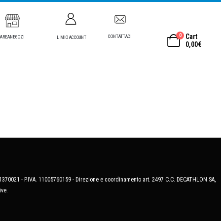
0
Cart
CONTATTACI
AREANEGOZI
IL MIO ACCOUNT
0,00
€
MB-1370021 - P.IVA. 11005760159 - Direzione e coordinamento art. 2497 C.C. DECATHLON SA,
ive.