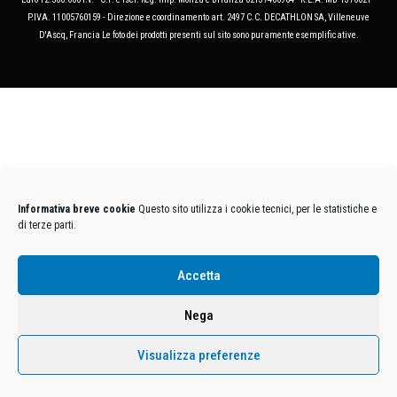
P.IVA. 11005760159 - Direzione e coordinamento art. 2497 C.C. DECATHLON SA, Villeneuve
D'Ascq, Francia Le foto dei prodotti presenti sul sito sono puramente esemplificative.
Informativa breve cookie
Questo sito utilizza i cookie tecnici, per le statistiche e
di terze parti.
Accetta
Nega
Visualizza preferenze