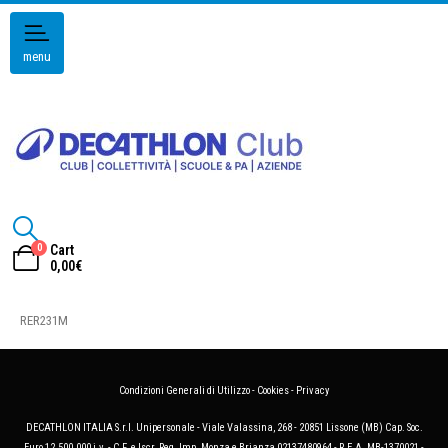
menu
0
Cart
0,00
€
RER231M
Condizioni Generali di Utilizzo
-
Cookies
-
Privacy
DECATHLON ITALIA S.r.l. Unipersonale - Viale Valassina, 268 - 20851 Lissone (MB) Cap. Soc.
Euro 12.500.000 i.v. - C.F. e Iscr. Reg. Imp. Monza e Brianza 02137480964 - R.E.A. MB-1370021 -