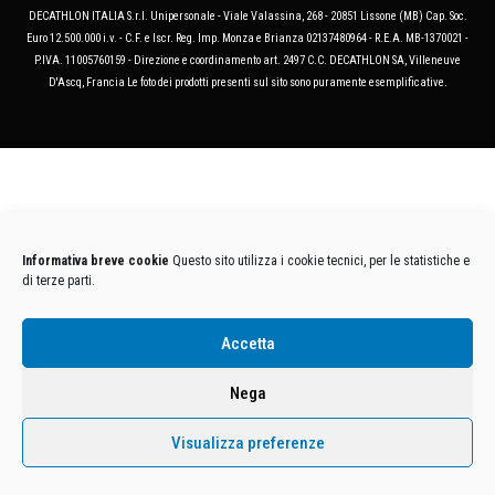
DECATHLON ITALIA S.r.l. Unipersonale - Viale Valassina, 268 - 20851 Lissone (MB) Cap. Soc.
Euro 12.500.000 i.v. - C.F. e Iscr. Reg. Imp. Monza e Brianza 02137480964 - R.E.A. MB-1370021 -
P.IVA. 11005760159 - Direzione e coordinamento art. 2497 C.C. DECATHLON SA, Villeneuve
D'Ascq, Francia Le foto dei prodotti presenti sul sito sono puramente esemplificative.
Informativa breve cookie
Questo sito utilizza i cookie tecnici, per le statistiche e
di terze parti.
Accetta
Nega
Visualizza preferenze