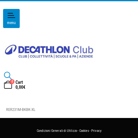
menu
0
Cart
0,00
€
RER231M-BKBK-XL
Condizioni Generali di Utilizzo
-
Cookies
-
Privacy