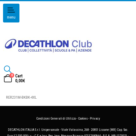
menu
0
Cart
0,00
€
RER231M-BKBK-4XL
Condizioni Generali di Utilizzo
-
Cookies
-
Privacy
DECATHLON ITALIA S.r.l. Unipersonale - Viale Valassina, 268 - 20851 Lissone (MB) Cap. Soc.
Euro 12.500.000 i.v. - C.F. e Iscr. Reg. Imp. Monza e Brianza 02137480964 - R.E.A. MB-1370021 -