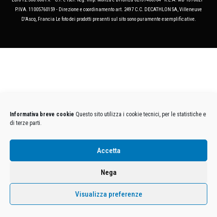
P.IVA. 11005760159 - Direzione e coordinamento art. 2497 C.C. DECATHLON SA, Villeneuve
D'Ascq, Francia Le foto dei prodotti presenti sul sito sono puramente esemplificative.
Informativa breve cookie
Questo sito utilizza i cookie tecnici, per le statistiche e
di terze parti.
Accetta
Nega
Visualizza preferenze