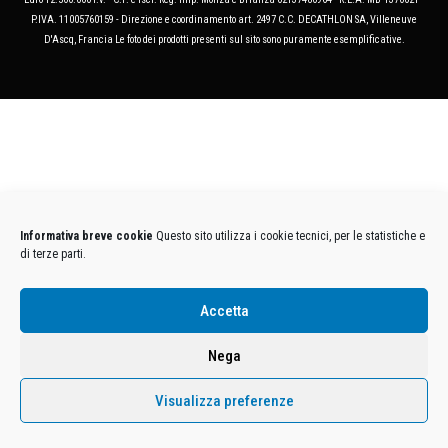
P.IVA. 11005760159 - Direzione e coordinamento art. 2497 C.C. DECATHLON SA, Villeneuve
D'Ascq, Francia Le foto dei prodotti presenti sul sito sono puramente esemplificative.
Informativa breve cookie
Questo sito utilizza i cookie tecnici, per le statistiche e
di terze parti.
Accetta
Nega
Visualizza preferenze