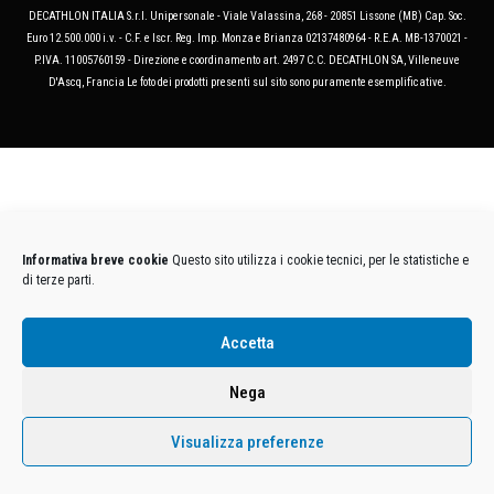
DECATHLON ITALIA S.r.l. Unipersonale - Viale Valassina, 268 - 20851 Lissone (MB) Cap. Soc.
Euro 12.500.000 i.v. - C.F. e Iscr. Reg. Imp. Monza e Brianza 02137480964 - R.E.A. MB-1370021 -
P.IVA. 11005760159 - Direzione e coordinamento art. 2497 C.C. DECATHLON SA, Villeneuve
D'Ascq, Francia Le foto dei prodotti presenti sul sito sono puramente esemplificative.
Informativa breve cookie
Questo sito utilizza i cookie tecnici, per le statistiche e
di terze parti.
Accetta
Nega
Visualizza preferenze