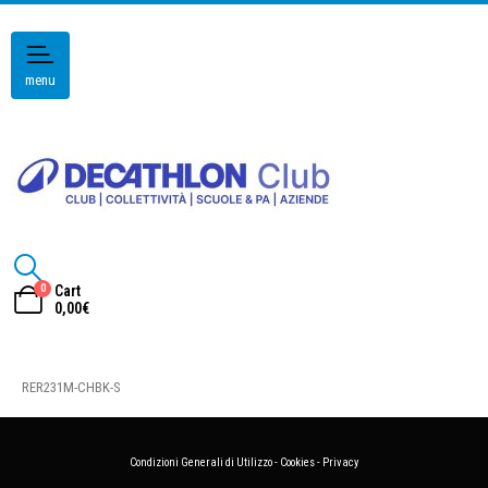
menu
0
Cart
0,00
€
RER231M-CHBK-S
Condizioni Generali di Utilizzo
-
Cookies
-
Privacy