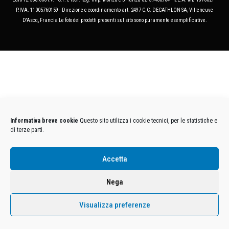
P.IVA. 11005760159 - Direzione e coordinamento art. 2497 C.C. DECATHLON SA, Villeneuve
D'Ascq, Francia Le foto dei prodotti presenti sul sito sono puramente esemplificative.
Informativa breve cookie
Questo sito utilizza i cookie tecnici, per le statistiche e
di terze parti.
Accetta
Nega
Visualizza preferenze