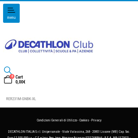
menu
0
Cart
0,00
€
RER231M-GNBK-XL
Condizioni Generali di Utilizzo
-
Cookies
-
Privacy
DECATHLON ITALIA S.r.l. Unipersonale - Viale Valassina, 268 - 20851 Lissone (MB) Cap. Soc.
Euro 12.500.000 i.v. - C.F. e Iscr. Reg. Imp. Monza e Brianza 02137480964 - R.E.A. MB-1370021 -