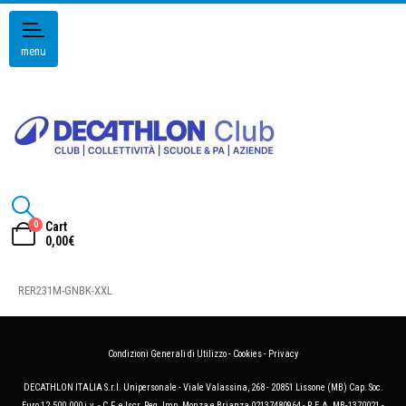
menu
0
Cart
0,00
€
RER231M-GNBK-XXL
Condizioni Generali di Utilizzo
-
Cookies
-
Privacy
DECATHLON ITALIA S.r.l. Unipersonale - Viale Valassina, 268 - 20851 Lissone (MB) Cap. Soc.
Euro 12.500.000 i.v. - C.F. e Iscr. Reg. Imp. Monza e Brianza 02137480964 - R.E.A. MB-1370021 -