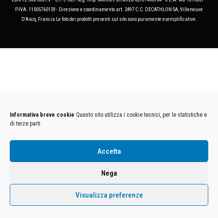
P.IVA. 11005760159 - Direzione e coordinamento art. 2497 C.C. DECATHLON SA, Villeneuve
D'Ascq, Francia Le foto dei prodotti presenti sul sito sono puramente esemplificative.
Informativa breve cookie
Questo sito utilizza i cookie tecnici, per le statistiche e
di terze parti.
Accetta
Nega
Visualizza preferenze