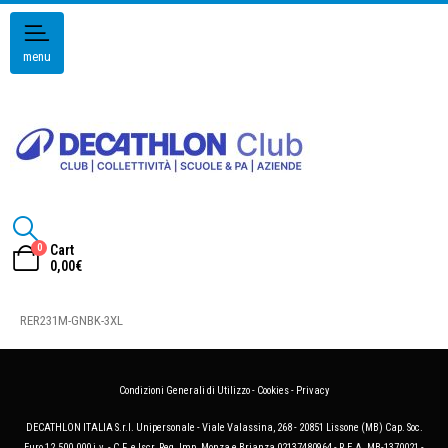
menu
0
Cart
0,00
€
RER231M-GNBK-3XL
Condizioni Generali di Utilizzo
-
Cookies
-
Privacy
DECATHLON ITALIA S.r.l. Unipersonale - Viale Valassina, 268 - 20851 Lissone (MB) Cap. Soc.
Euro 12.500.000 i.v. - C.F. e Iscr. Reg. Imp. Monza e Brianza 02137480964 - R.E.A. MB-1370021 -