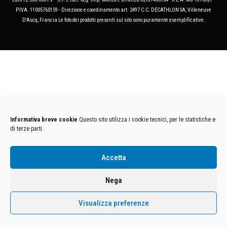
P.IVA. 11005760159 - Direzione e coordinamento art. 2497 C.C. DECATHLON SA, Villeneuve
D'Ascq, Francia Le foto dei prodotti presenti sul sito sono puramente esemplificative.
Informativa breve cookie
Questo sito utilizza i cookie tecnici, per le statistiche e
di terze parti.
Accetta
Nega
Visualizza preferenze