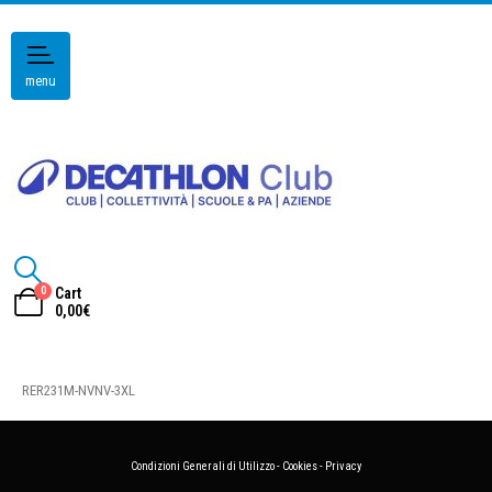
menu
0
Cart
0,00
€
RER231M-NVNV-3XL
Condizioni Generali di Utilizzo
-
Cookies
-
Privacy