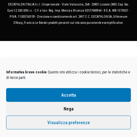
DECATHLON ITALIA S.r.l. Unipersonale - Viale Valassina, 268 - 20851 Lissone (MB) Cap. Soc.
Euro 12.500.000 i.v. - C.F. e Iscr. Reg. Imp. Monza e Brianza 02137480964 - R.E.A. MB-1370021 -
P.IVA. 11005760159 - Direzione e coordinamento art. 2497 C.C. DECATHLON SA, Villeneuve
D'Ascq, Francia Le foto dei prodotti presenti sul sito sono puramente esemplificative.
Informativa breve cookie
Questo sito utilizza i cookie tecnici, per le statistiche e
di terze parti.
Accetta
Nega
Visualizza preferenze