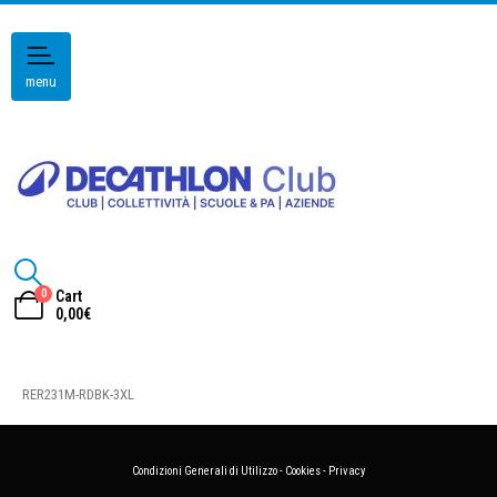
menu
0
Cart
0,00
€
RER231M-RDBK-3XL
Condizioni Generali di Utilizzo
-
Cookies
-
Privacy