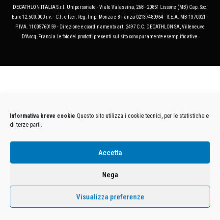
DECATHLON ITALIA S.r.l. Unipersonale - Viale Valassina, 268 - 20851 Lissone (MB) Cap. Soc.
Euro 12.500.000 i.v. - C.F. e Iscr. Reg. Imp. Monza e Brianza 02137480964 - R.E.A. MB-1370021 -
P.IVA. 11005760159 - Direzione e coordinamento art. 2497 C.C. DECATHLON SA, Villeneuve
D'Ascq, Francia Le foto dei prodotti presenti sul sito sono puramente esemplificative.
Informativa breve cookie
Questo sito utilizza i cookie tecnici, per le statistiche e
di terze parti.
Accetta
Nega
Visualizza preferenze