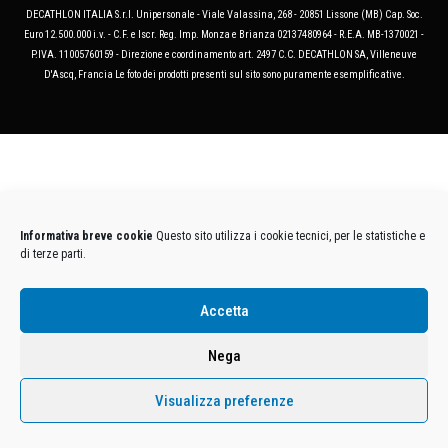
DECATHLON ITALIA S.r.l. Unipersonale - Viale Valassina, 268 - 20851 Lissone (MB) Cap. Soc.
Euro 12.500.000 i.v. - C.F. e Iscr. Reg. Imp. Monza e Brianza 02137480964 - R.E.A. MB-1370021 -
P.IVA. 11005760159 - Direzione e coordinamento art. 2497 C.C. DECATHLON SA, Villeneuve
D'Ascq, Francia Le foto dei prodotti presenti sul sito sono puramente esemplificative.
Informativa breve cookie
Questo sito utilizza i cookie tecnici, per le statistiche e
di terze parti.
Accetta
Nega
Visualizza preferenze