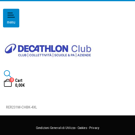
menu
0
Cart
0,00
€
RER231M-CHBK-4XL
Condizioni Generali di Utilizzo
-
Cookies
-
Privacy