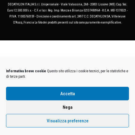
DECATHLON ITALIA S.r.l. Unipersonale - Viale Valassina, 268 - 20851 Lissone (MB) Cap. Soc.
Euro 12.500.000 i.v. - C.F. e Iscr. Reg. Imp. Monza e Brianza 02137480964 - R.E.A. MB-1370021 -
P.IVA. 11005760159 - Direzione e coordinamento art. 2497 C.C. DECATHLON SA, Villeneuve
D'Ascq, Francia Le foto dei prodotti presenti sul sito sono puramente esemplificative.
Informativa breve cookie
Questo sito utilizza i cookie tecnici, per le statistiche e
di terze parti.
Accetta
Nega
Visualizza preferenze