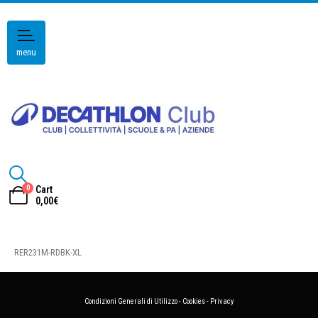
menu
0
Cart
0,00
€
RER231M-RDBK-XL
Condizioni Generali di Utilizzo
-
Cookies
-
Privacy