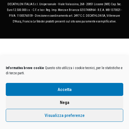
DECATHLON ITALIA S.r.l. Unipersonale - Viale Valassina, 268 - 20851 Lissone (MB) Cap. Soc.
Euro 12.500.000 i.v. - C.F. e Iscr. Reg. Imp. Monza e Brianza 02137480964 - R.E.A. MB-1370021 -
P.IVA. 11005760159 - Direzione e coordinamento art. 2497 C.C. DECATHLON SA, Villeneuve
D'Ascq, Francia Le foto dei prodotti presenti sul sito sono puramente esemplificative.
Informativa breve cookie
Questo sito utilizza i cookie tecnici, per le statistiche e
di terze parti.
Accetta
Nega
Visualizza preferenze