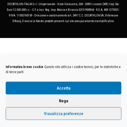
DECATHLON ITALIA S.r.l. Unipersonale - Viale Valassina, 268 - 20851 Lissone (MB) Cap. Soc.
Euro 12.500.000 i.v. - C.F. e Iscr. Reg. Imp. Monza e Brianza 02137480964 - R.E.A. MB-1370021 -
P.IVA. 11005760159 - Direzione e coordinamento art. 2497 C.C. DECATHLON SA, Villeneuve
D'Ascq, Francia Le foto dei prodotti presenti sul sito sono puramente esemplificative.
Informativa breve cookie
Questo sito utilizza i cookie tecnici, per le statistiche e
di terze parti.
Accetta
Nega
Visualizza preferenze