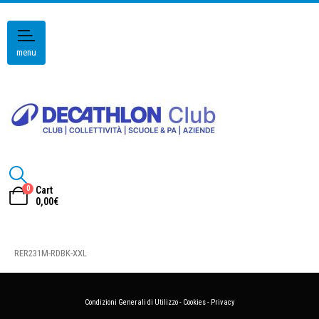
menu
0
Cart
0,00
€
RER231M-RDBK-XXL
Condizioni Generali di Utilizzo
-
Cookies
-
Privacy