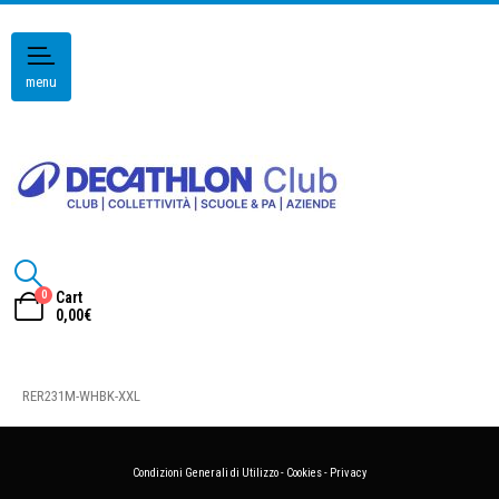
menu
0
Cart
0,00
€
RER231M-WHBK-XXL
Condizioni Generali di Utilizzo
-
Cookies
-
Privacy