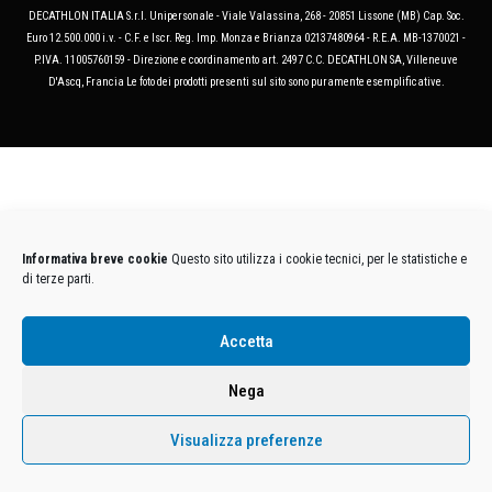
DECATHLON ITALIA S.r.l. Unipersonale - Viale Valassina, 268 - 20851 Lissone (MB) Cap. Soc.
Euro 12.500.000 i.v. - C.F. e Iscr. Reg. Imp. Monza e Brianza 02137480964 - R.E.A. MB-1370021 -
P.IVA. 11005760159 - Direzione e coordinamento art. 2497 C.C. DECATHLON SA, Villeneuve
D'Ascq, Francia Le foto dei prodotti presenti sul sito sono puramente esemplificative.
Informativa breve cookie
Questo sito utilizza i cookie tecnici, per le statistiche e
di terze parti.
Accetta
Nega
Visualizza preferenze