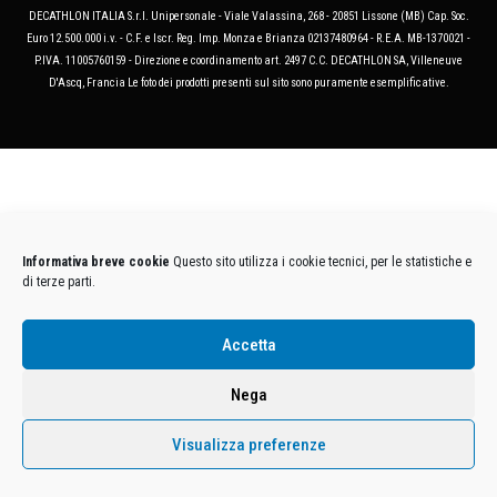
DECATHLON ITALIA S.r.l. Unipersonale - Viale Valassina, 268 - 20851 Lissone (MB) Cap. Soc.
Euro 12.500.000 i.v. - C.F. e Iscr. Reg. Imp. Monza e Brianza 02137480964 - R.E.A. MB-1370021 -
P.IVA. 11005760159 - Direzione e coordinamento art. 2497 C.C. DECATHLON SA, Villeneuve
D'Ascq, Francia Le foto dei prodotti presenti sul sito sono puramente esemplificative.
Informativa breve cookie
Questo sito utilizza i cookie tecnici, per le statistiche e
di terze parti.
Accetta
Nega
Visualizza preferenze