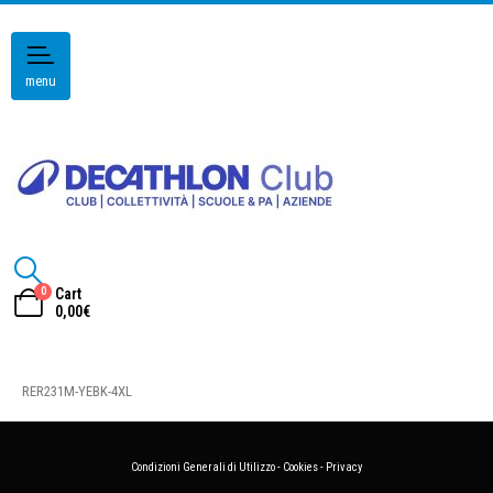
menu
0
Cart
0,00
€
RER231M-YEBK-4XL
Condizioni Generali di Utilizzo
-
Cookies
-
Privacy