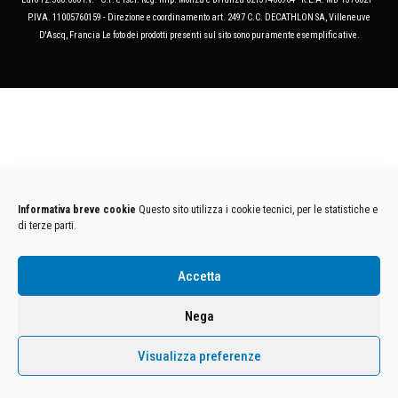
P.IVA. 11005760159 - Direzione e coordinamento art. 2497 C.C. DECATHLON SA, Villeneuve
D'Ascq, Francia Le foto dei prodotti presenti sul sito sono puramente esemplificative.
Informativa breve cookie
Questo sito utilizza i cookie tecnici, per le statistiche e
di terze parti.
Accetta
Nega
Visualizza preferenze