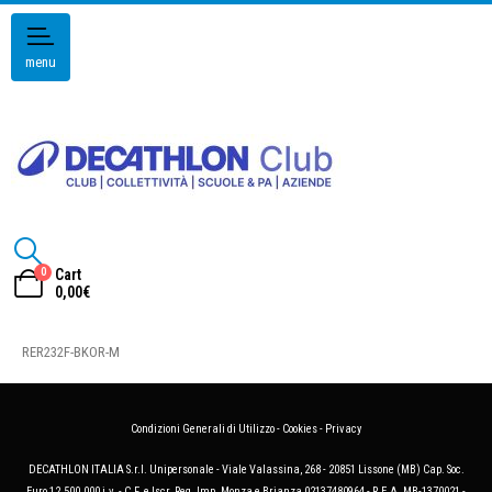
menu
0
Cart
0,00
€
RER232F-BKOR-M
Condizioni Generali di Utilizzo
-
Cookies
-
Privacy
DECATHLON ITALIA S.r.l. Unipersonale - Viale Valassina, 268 - 20851 Lissone (MB) Cap. Soc.
Euro 12.500.000 i.v. - C.F. e Iscr. Reg. Imp. Monza e Brianza 02137480964 - R.E.A. MB-1370021 -