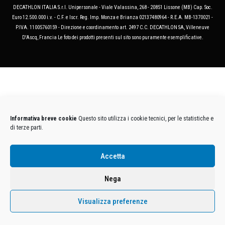
DECATHLON ITALIA S.r.l. Unipersonale - Viale Valassina, 268 - 20851 Lissone (MB) Cap. Soc.
Euro 12.500.000 i.v. - C.F. e Iscr. Reg. Imp. Monza e Brianza 02137480964 - R.E.A. MB-1370021 -
P.IVA. 11005760159 - Direzione e coordinamento art. 2497 C.C. DECATHLON SA, Villeneuve
D'Ascq, Francia Le foto dei prodotti presenti sul sito sono puramente esemplificative.
Informativa breve cookie
Questo sito utilizza i cookie tecnici, per le statistiche e
di terze parti.
Accetta
Nega
Visualizza preferenze