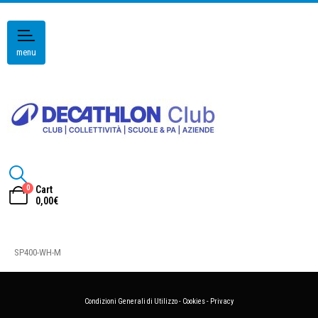
menu
0
Cart
0,00
€
SP400-WH-M
Condizioni Generali di Utilizzo
-
Cookies
-
Privacy