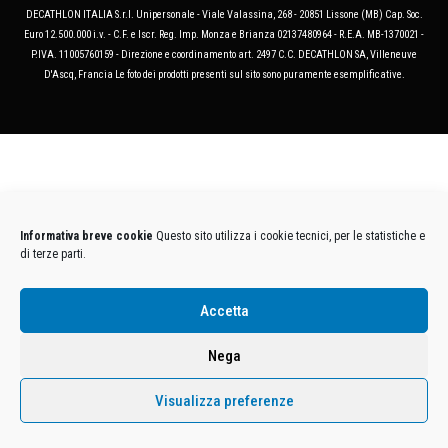
DECATHLON ITALIA S.r.l. Unipersonale - Viale Valassina, 268 - 20851 Lissone (MB) Cap. Soc.
Euro 12.500.000 i.v. - C.F. e Iscr. Reg. Imp. Monza e Brianza 02137480964 - R.E.A. MB-1370021 -
P.IVA. 11005760159 - Direzione e coordinamento art. 2497 C.C. DECATHLON SA, Villeneuve
D'Ascq, Francia Le foto dei prodotti presenti sul sito sono puramente esemplificative.
Informativa breve cookie
Questo sito utilizza i cookie tecnici, per le statistiche e
di terze parti.
Accetta
Nega
Visualizza preferenze