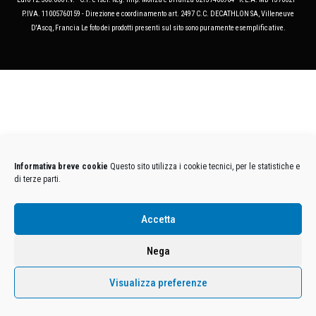
P.IVA. 11005760159 - Direzione e coordinamento art. 2497 C.C. DECATHLON SA, Villeneuve
D'Ascq, Francia Le foto dei prodotti presenti sul sito sono puramente esemplificative.
Informativa breve cookie
Questo sito utilizza i cookie tecnici, per le statistiche e
di terze parti.
Accetta
Nega
Visualizza preferenze