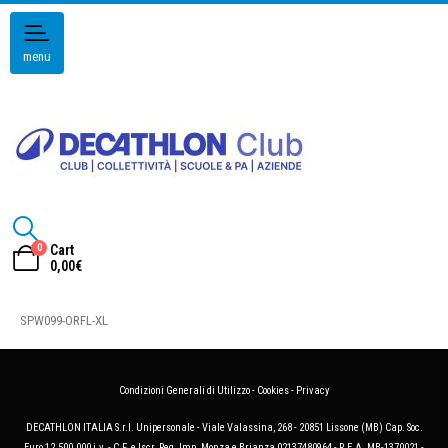
menu
0
Cart
0,00
€
SPW099-ORFL-XL
Condizioni Generali di Utilizzo
-
Cookies
-
Privacy
DECATHLON ITALIA S.r.l. Unipersonale - Viale Valassina, 268 - 20851 Lissone (MB) Cap. Soc.
Euro 12.500.000 i.v. - C.F. e Iscr. Reg. Imp. Monza e Brianza 02137480964 - R.E.A. MB-1370021 -