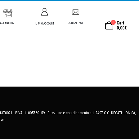
0
Cart
CONTATTACI
AREANEGOZI
IL MIO ACCOUNT
0,00
€
MB-1370021 - P.IVA. 11005760159 - Direzione e coordinamento art. 2497 C.C. DECATHLON SA,
ive.