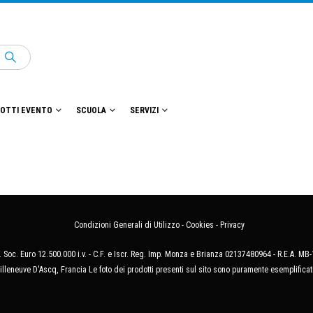
OTTI EVENTO
SCUOLA
SERVIZI
Condizioni Generali di Utilizzo
-
Cookies
-
Privacy
 Soc. Euro 12.500.000 i.v. - C.F. e Iscr. Reg. Imp. Monza e Brianza 02137480964 - R.E.A. 
illeneuve D'Ascq, Francia Le foto dei prodotti presenti sul sito sono puramente esemplificat