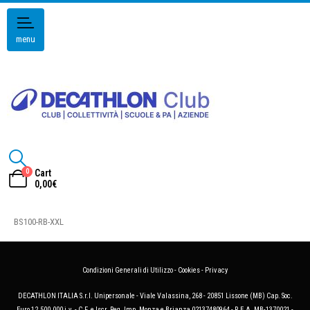
menu
0
Cart
0,00
€
BS100-RB-XXL
Condizioni Generali di Utilizzo
-
Cookies
-
Privacy
DECATHLON ITALIA S.r.l. Unipersonale - Viale Valassina, 268 - 20851 Lissone (MB) Cap. Soc.
Euro 12.500.000 i.v. - C.F. e Iscr. Reg. Imp. Monza e Brianza 02137480964 - R.E.A. MB-1370021 -