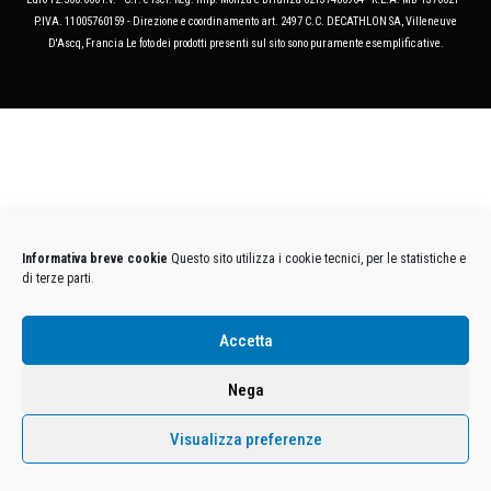
P.IVA. 11005760159 - Direzione e coordinamento art. 2497 C.C. DECATHLON SA, Villeneuve
D'Ascq, Francia Le foto dei prodotti presenti sul sito sono puramente esemplificative.
Informativa breve cookie
Questo sito utilizza i cookie tecnici, per le statistiche e
di terze parti.
Accetta
Nega
Visualizza preferenze