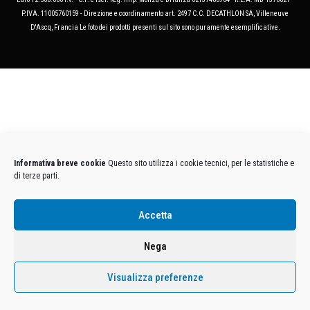
P.IVA. 11005760159 - Direzione e coordinamento art. 2497 C.C. DECATHLON SA, Villeneuve
D'Ascq, Francia Le foto dei prodotti presenti sul sito sono puramente esemplificative.
Informativa breve cookie
Questo sito utilizza i cookie tecnici, per le statistiche e
di terze parti.
Accetta
Nega
Visualizza preferenze