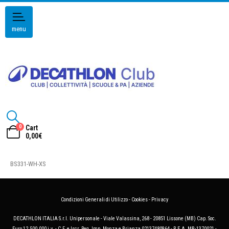
menu
0
Cart
0,00
€
BS331-WH-XS
Condizioni Generali di Utilizzo
-
Cookies
-
Privacy
DECATHLON ITALIA S.r.l. Unipersonale - Viale Valassina, 268 - 20851 Lissone (MB) Cap. Soc.
Euro 12.500.000 i.v. - C.F. e Iscr. Reg. Imp. Monza e Brianza 02137480964 - R.E.A. MB-1370021 -