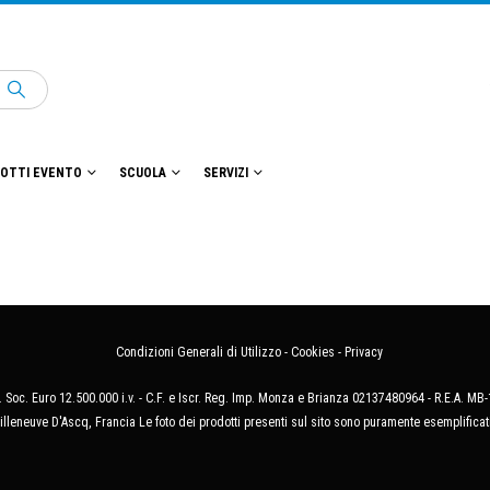
OTTI EVENTO
SCUOLA
SERVIZI
Condizioni Generali di Utilizzo
-
Cookies
-
Privacy
 Soc. Euro 12.500.000 i.v. - C.F. e Iscr. Reg. Imp. Monza e Brianza 02137480964 - R.E.A. 
illeneuve D'Ascq, Francia Le foto dei prodotti presenti sul sito sono puramente esemplificat