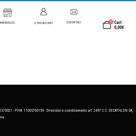
0
Cart
CONTATTACI
AREANEGOZI
IL MIO ACCOUNT
0,00
€
MB-1370021 - P.IVA. 11005760159 - Direzione e coordinamento art. 2497 C.C. DECATHLON SA,
ive.