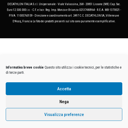
DECATHLON ITALIA S.r.l. Unipersonale - Viale Valassina, 268 - 20851 Lissone (MB) Cap. Soc.
Euro 12.500.000 i.v. - C.F. e Iscr. Reg. Imp. Monza e Brianza 02137480964 - R.E.A. MB-1370021 -
P.IVA. 11005760159 - Direzione e coordinamento art. 2497 C.C. DECATHLON SA, Villeneuve
D'Ascq, Francia Le foto dei prodotti presenti sul sito sono puramente esemplificative.
Informativa breve cookie
Questo sito utilizza i cookie tecnici, per le statistiche e
di terze parti.
Accetta
Nega
Visualizza preferenze