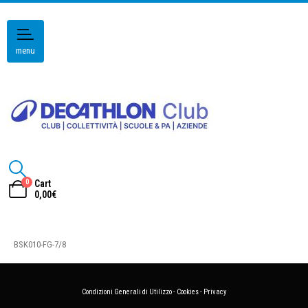
menu
0
Cart
0,00
€
BSK010-FG-7/8
Condizioni Generali di Utilizzo
-
Cookies
-
Privacy