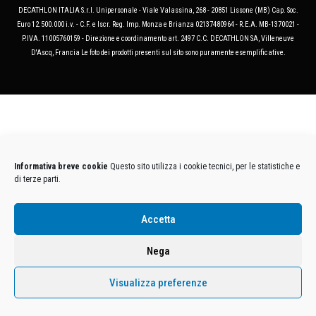
DECATHLON ITALIA S.r.l. Unipersonale - Viale Valassina, 268 - 20851 Lissone (MB) Cap. Soc.
Euro 12.500.000 i.v. - C.F. e Iscr. Reg. Imp. Monza e Brianza 02137480964 - R.E.A. MB-1370021 -
P.IVA. 11005760159 - Direzione e coordinamento art. 2497 C.C. DECATHLON SA, Villeneuve
D'Ascq, Francia Le foto dei prodotti presenti sul sito sono puramente esemplificative.
Informativa breve cookie
Questo sito utilizza i cookie tecnici, per le statistiche e
di terze parti.
Accetta
Nega
Visualizza preferenze