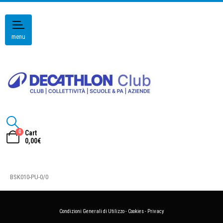
menu
0
Cart
0,00
€
BSK010-PU-0/0
Condizioni Generali di Utilizzo
-
Cookies
-
Privacy