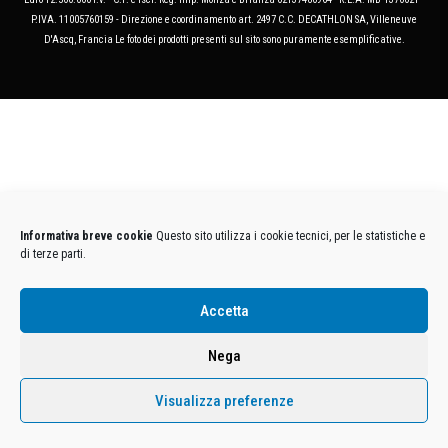
P.IVA. 11005760159 - Direzione e coordinamento art. 2497 C.C. DECATHLON SA, Villeneuve
D'Ascq, Francia Le foto dei prodotti presenti sul sito sono puramente esemplificative.
Informativa breve cookie
Questo sito utilizza i cookie tecnici, per le statistiche e
di terze parti.
Accetta
Nega
Visualizza preferenze