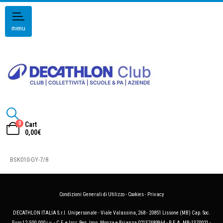
menu
0
Cart
0,00
€
BSK010-GY-7/8
Condizioni Generali di Utilizzo
-
Cookies
-
Privacy
DECATHLON ITALIA S.r.l. Unipersonale - Viale Valassina, 268 - 20851 Lissone (MB) Cap. Soc.
Euro 12.500.000 i.v. - C.F. e Iscr. Reg. Imp. Monza e Brianza 02137480964 - R.E.A. MB-1370021 -