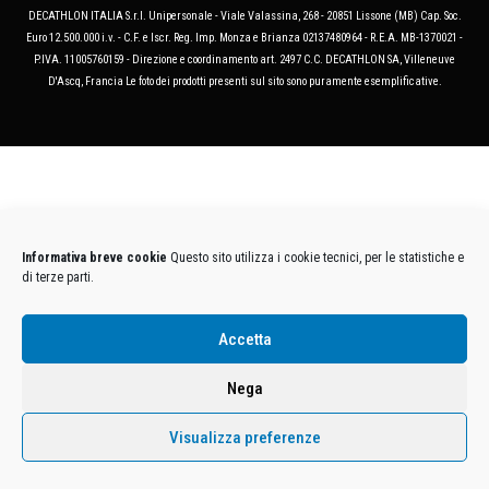
DECATHLON ITALIA S.r.l. Unipersonale - Viale Valassina, 268 - 20851 Lissone (MB) Cap. Soc.
Euro 12.500.000 i.v. - C.F. e Iscr. Reg. Imp. Monza e Brianza 02137480964 - R.E.A. MB-1370021 -
P.IVA. 11005760159 - Direzione e coordinamento art. 2497 C.C. DECATHLON SA, Villeneuve
D'Ascq, Francia Le foto dei prodotti presenti sul sito sono puramente esemplificative.
Informativa breve cookie
Questo sito utilizza i cookie tecnici, per le statistiche e
di terze parti.
Accetta
Nega
Visualizza preferenze