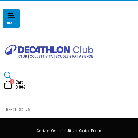
menu
0
Cart
0,00
€
BSK010-SK-5/6
Condizioni Generali di Utilizzo
-
Cookies
-
Privacy