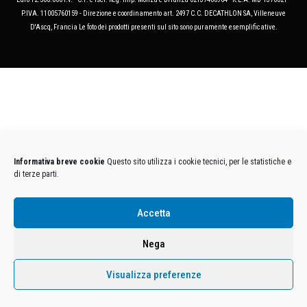
P.IVA. 11005760159 - Direzione e coordinamento art. 2497 C.C. DECATHLON SA, Villeneuve
D'Ascq, Francia Le foto dei prodotti presenti sul sito sono puramente esemplificative.
Informativa breve cookie
Questo sito utilizza i cookie tecnici, per le statistiche e
di terze parti.
Accetta
Nega
Visualizza preferenze