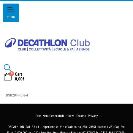
menu
0
Cart
0,00
€
BSK201-RB-3-4
Condizioni Generali di Utilizzo
-
Cookies
-
Privacy
DECATHLON ITALIA S.r.l. Unipersonale - Viale Valassina, 268 - 20851 Lissone (MB) Cap. Soc.
Euro 12.500.000 i.v. - C.F. e Iscr. Reg. Imp. Monza e Brianza 02137480964 - R.E.A. MB-1370021 -