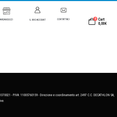
0
Cart
CONTATTACI
AREANEGOZI
IL MIO ACCOUNT
0,00
€
MB-1370021 - P.IVA. 11005760159 - Direzione e coordinamento art. 2497 C.C. DECATHLON SA,
ive.