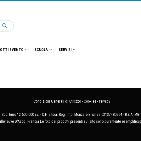
OTTI EVENTO
SCUOLA
SERVIZI
Condizioni Generali di Utilizzo
-
Cookies
-
Privacy
 Soc. Euro 12.500.000 i.v. - C.F. e Iscr. Reg. Imp. Monza e Brianza 02137480964 - R.E.A. 
illeneuve D'Ascq, Francia Le foto dei prodotti presenti sul sito sono puramente esemplificat