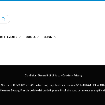
OTTI EVENTO
SCUOLA
SERVIZI
Condizioni Generali di Utilizzo
-
Cookies
-
Privacy
 Soc. Euro 12.500.000 i.v. - C.F. e Iscr. Reg. Imp. Monza e Brianza 02137480964 - R.E.A. 
illeneuve D'Ascq, Francia Le foto dei prodotti presenti sul sito sono puramente esemplificat