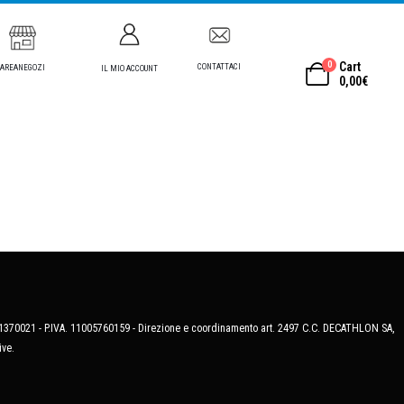
0
Cart
CONTATTACI
AREANEGOZI
IL MIO ACCOUNT
0,00
€
MB-1370021 - P.IVA. 11005760159 - Direzione e coordinamento art. 2497 C.C. DECATHLON SA,
ive.