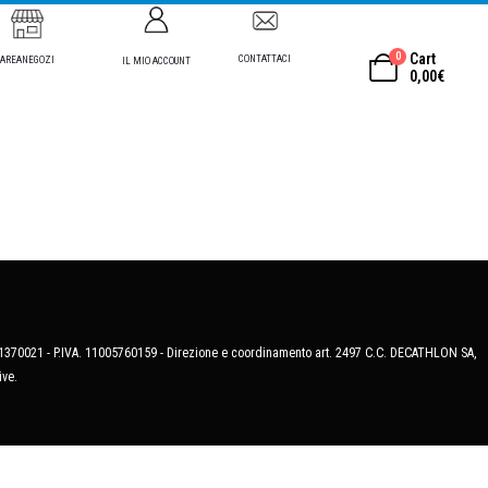
0
Cart
CONTATTACI
AREANEGOZI
IL MIO ACCOUNT
0,00
€
MB-1370021 - P.IVA. 11005760159 - Direzione e coordinamento art. 2497 C.C. DECATHLON SA,
ive.