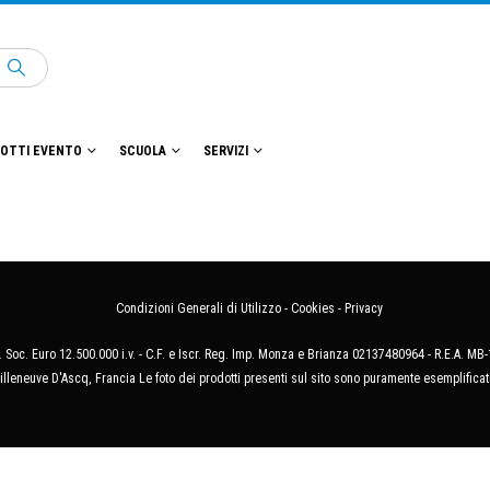
OTTI EVENTO
SCUOLA
SERVIZI
Condizioni Generali di Utilizzo
-
Cookies
-
Privacy
 Soc. Euro 12.500.000 i.v. - C.F. e Iscr. Reg. Imp. Monza e Brianza 02137480964 - R.E.A. 
illeneuve D'Ascq, Francia Le foto dei prodotti presenti sul sito sono puramente esemplificat