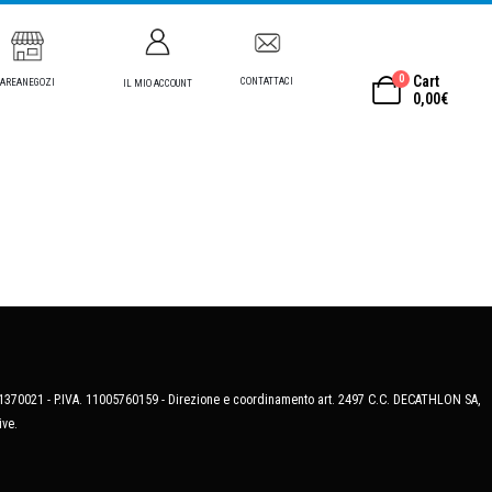
0
Cart
CONTATTACI
AREANEGOZI
IL MIO ACCOUNT
0,00
€
MB-1370021 - P.IVA. 11005760159 - Direzione e coordinamento art. 2497 C.C. DECATHLON SA,
ive.