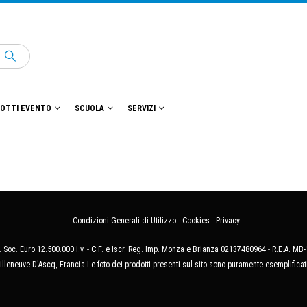
OTTI EVENTO
SCUOLA
SERVIZI
Condizioni Generali di Utilizzo
-
Cookies
-
Privacy
 Soc. Euro 12.500.000 i.v. - C.F. e Iscr. Reg. Imp. Monza e Brianza 02137480964 - R.E.A. 
illeneuve D'Ascq, Francia Le foto dei prodotti presenti sul sito sono puramente esemplificat